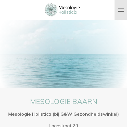
Ga
direct
naar
de
hoofdinhoud
MESOLOGIE BAARN
Mesologie Holistica
(bij G&W Gezondheidswinkel)
Laanstraat 29