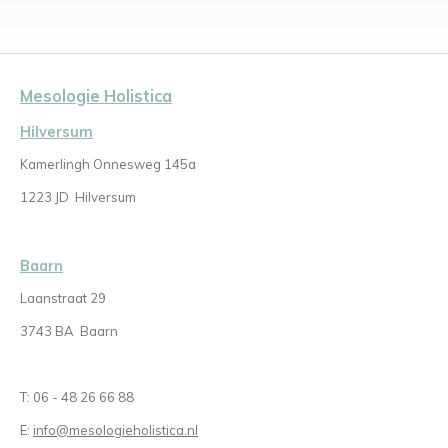
Mesologie Holistica
Hilversum
Kamerlingh Onnesweg 145a
1223 JD
Hilversum
Baarn
Laanstraat 29
3743 BA Baarn
T: 06 - 48 26 66 88
E:
info@mesologieholistica.nl