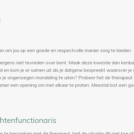
g
an om jou op een goede en respectvolle manier zorg te bieden.
ergens niet tevreden over bent. Maak deze kwestie dan kenba
nd en kom je er samen uit als je datgene bespreekt waarover j
ijk je ongenoegen mondeling te uiten? Probeer het de therapeut d
anier een opening om met elkaar te praten. Meestal lost een g
htenfunctionaris
tie te bespreken met de therapeut, laat de situatie dit niet toe o