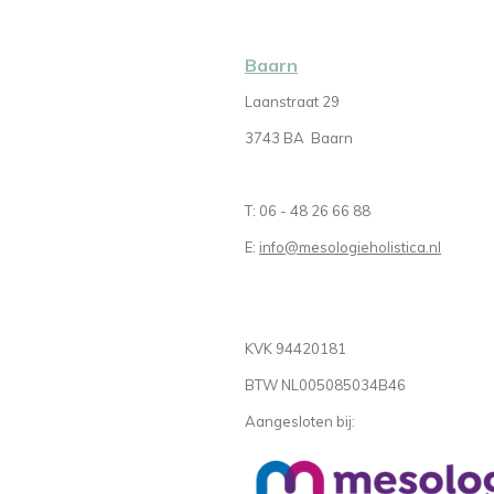
Baarn
Laanstraat 29
3743 BA Baarn
T: 06 - 48 26 66 88
E:
info@mesologieholistica.nl
KVK 94420181
BTW NL005085034B46
Aangesloten bij: