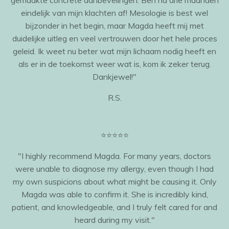
eindelijk van mijn klachten af! Mesologie is best wel
bijzonder in het begin, maar Magda heeft mij met
duidelijke uitleg en veel vertrouwen door het hele proces
geleid. Ik weet nu beter wat mijn lichaam nodig heeft en
als er in de toekomst weer wat is, kom ik zeker terug.
Dankjewel!"
R.S.
⭐️⭐️⭐️⭐️⭐️
"I highly recommend Magda. For many years, doctors
were unable to diagnose my allergy, even though I had
my own suspicions about what might be causing it. Only
Magda was able to confirm it. She is incredibly kind,
patient, and knowledgeable, and I truly felt cared for and
heard during my visit."