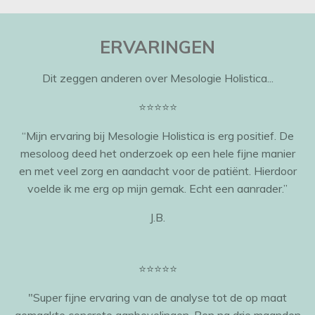
ERVARINGEN
Dit zeggen anderen over Mesologie Holistica...
⭐️⭐️⭐️⭐️⭐️
“Mijn ervaring bij Mesologie Holistica is erg positief. De
mesoloog deed het onderzoek op een hele fijne manier
en met veel zorg en aandacht voor de patiënt. Hierdoor
voelde ik me erg op mijn gemak. Echt een aanrader.”
J.B.
⭐️⭐️⭐️⭐️⭐️
"Super fijne ervaring van de analyse tot de op maat
gemaakte concrete aanbevelingen. Ben na drie maanden