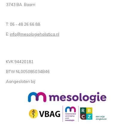
3743 BA Baarn
T: 06 - 48 26 66 88
E:
info@mesologieholistica.nl
KVK 94420181
BTW NL005085034B46
Aangesloten bij: