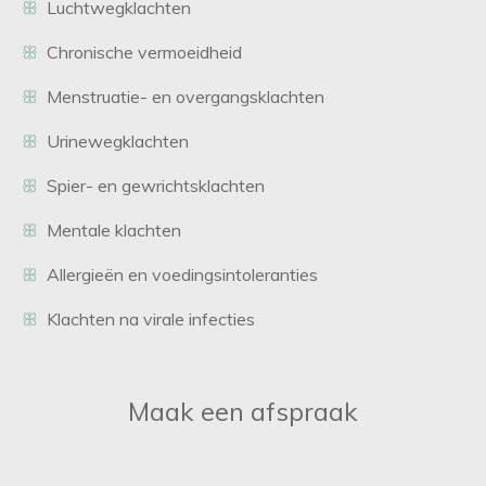
ꕥ
Luchtwegklachten
ꕥ
Chronische vermoeidheid
ꕥ
Menstruatie- en overgangsklachten
ꕥ
Urinewegklachten
ꕥ
Spier- en gewrichtsklachten
ꕥ
Mentale klachten
ꕥ
Allergieën en voedingsintoleranties
ꕥ
Klachten na virale infecties
Maak een afspraak