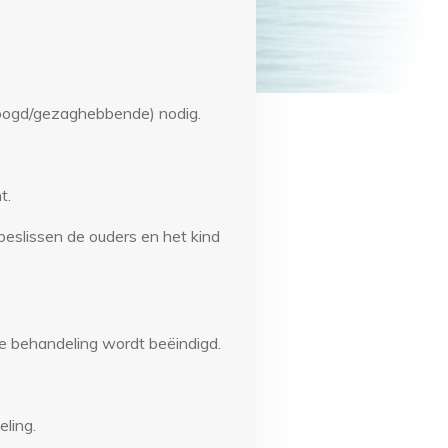
/voogd/gezaghebbende) nodig.
t.
beslissen de ouders en het kind
e behandeling wordt beëindigd.
ling.