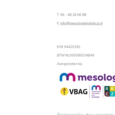
T: 06 - 48 26 66 88
E:
info@mesologieholistica.nl
KVK 94420181
BTW NL005085034B46
Aangesloten bij:
Belangrijke documenten