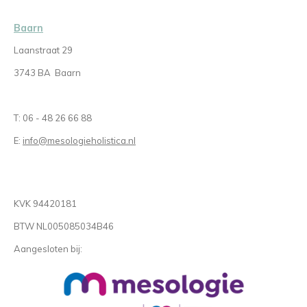
Baarn
Laanstraat 29
3743 BA Baarn
T: 06 - 48 26 66 88
E:
info@mesologieholistica.nl
KVK 94420181
BTW NL005085034B46
Aangesloten bij: